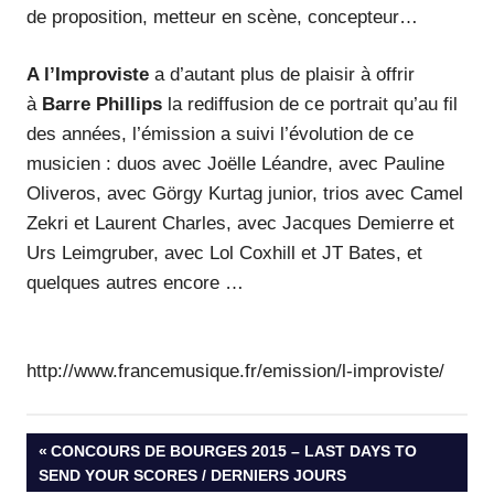
de proposition, metteur en scène, concepteur…
A l’Improviste
a d’autant plus de plaisir à offrir
à
Barre Phillips
la rediffusion de ce portrait qu’au fil
des années, l’émission a suivi l’évolution de ce
musicien : duos avec Joëlle Léandre, avec Pauline
Oliveros, avec Görgy Kurtag junior, trios avec Camel
Zekri et Laurent Charles, avec Jacques Demierre et
Urs Leimgruber, avec Lol Coxhill et JT Bates, et
quelques autres encore …
http://www.francemusique.fr/emission/l-improviste/
Post
PREVIOUS
CONCOURS DE BOURGES 2015 – LAST DAYS TO
POST:
SEND YOUR SCORES / DERNIERS JOURS