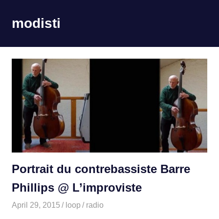
Skip
to
modisti
MENU
content
imaginario
sonoro
Portrait du contrebassiste Barre
Phillips @ L’improviste
April 29, 2015
loop
radio