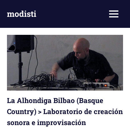
Skip
to
modisti
MENU
content
imaginario
sonoro
La Alhondiga Bilbao (Basque
Country) > Laboratorio de creación
sonora e improvisación