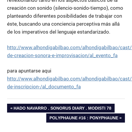
reflexionando tanto en los aspectos básicos de la
creación con sonido (silencio-sonido-tiempo), como
planteando diferentes posibilidades de trabajar con
éste, buscando una conciencia perceptiva más allá
de los imperativos del lenguaje estandarizado.
http://www.alhondigabilbao.com/alhondigabilbao/cast/
de-creacion-sonora-e-improvisacion/al_evento_fa
para apuntarse aqui
http://www.alhondigabilbao.com/alhondigabilbao/cast/
de-inscripcion-/al_documento_fa
Post
PREVIOUS
HADO NAVARRO . SONORUS DIARY . MODISTI 78
POST:
NEXT
POLYPHAUNE #16 : PONYPHAUNE
navigation
POST: