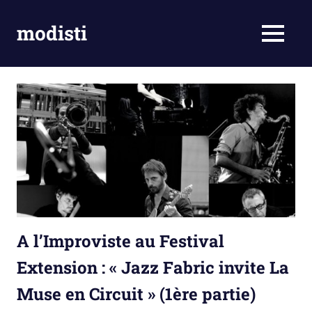
Skip
to
modisti
MENU
content
imaginario
sonoro
A l’Improviste au Festival
Extension : « Jazz Fabric invite La
Muse en Circuit » (1ère partie)