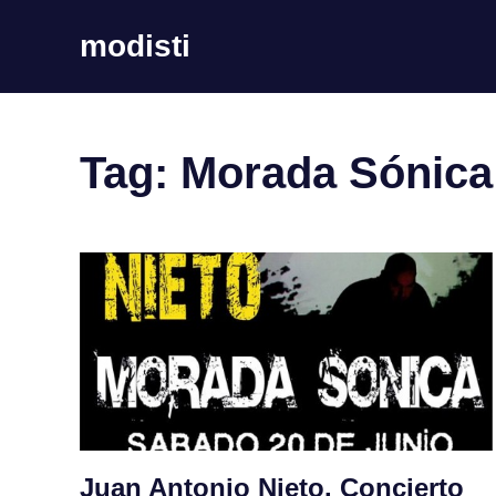
Skip
modisti
to
content
imaginario
sonoro
Tag:
Morada Sónica
Juan Antonio Nieto. Concierto